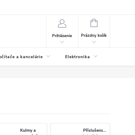
NÁKUPNÝ
KOŠÍK
Prázdny košík
Prihlásenie
očítače a kancelárie
Elektronika
Dom a zá
Kulmy a
Příslušenství