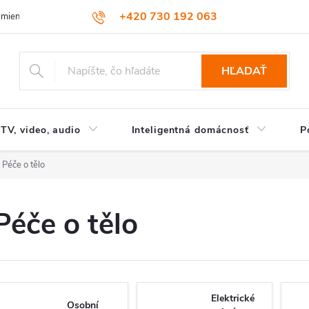
+420 730 192 063
dmienky
Podmienky ochrany osobných údajov
HĽADAŤ
TV, video, audio
Inteligentná domácnosť
P
Péče o tělo
Péče o tělo
Elektrické
Osobní