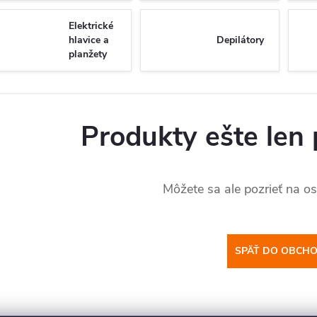
kartáčky
Elektrické
hlavice a
Depilátory
planžety
Produkty ešte len 
Môžete sa ale pozrieť na os
SPÄŤ DO OBCH