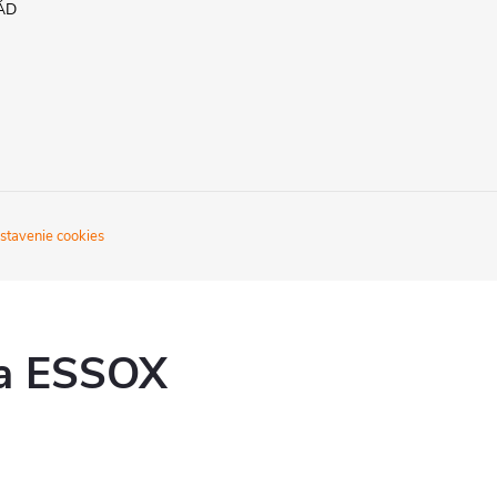
ÁD
stavenie cookies
ka ESSOX