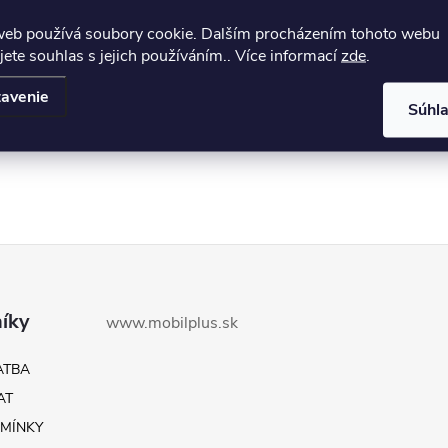
web používá soubory cookie. Dalším procházením tohoto webu
jete souhlas s jejich používáním.. Více informací
zde
.
avenie
Súhl
íky
www.mobilplus.sk
ATBA
AT
MÍNKY