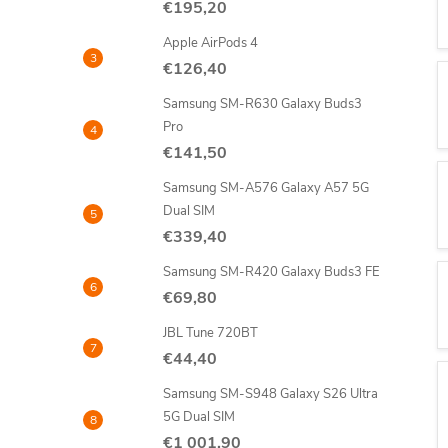
€195,20
n
Apple AirPods 4
ý
€126,40
Samsung SM-R630 Galaxy Buds3
p
Pro
€141,50
a
Samsung SM-A576 Galaxy A57 5G
n
Dual SIM
€339,40
e
Samsung SM-R420 Galaxy Buds3 FE
€69,80
l
JBL Tune 720BT
€44,40
Samsung SM-S948 Galaxy S26 Ultra
5G Dual SIM
€1 001,90