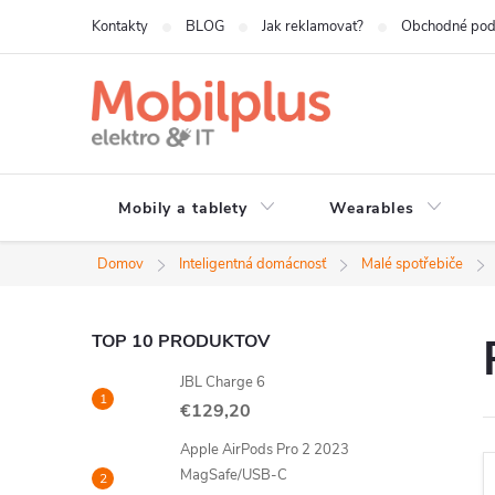
Prejsť
Kontakty
BLOG
Jak reklamovat?
Obchodné po
na
obsah
Mobily a tablety
Wearables
Domov
Inteligentná domácnosť
Malé spotřebiče
B
TOP 10 PRODUKTOV
JBL Charge 6
o
€129,20
č
Apple AirPods Pro 2 2023
MagSafe/USB-C