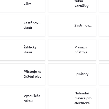
zubní
váhy
kartáčky
Zastřihovače
Zastřihovače
vlasů
Žehličky
Masážní
vlasů
přístroje
Přístroje na
Epilátory
čištění pleti
Náhradní
Vysoušeče
hlavice pro
rukou
elektrické
zubní