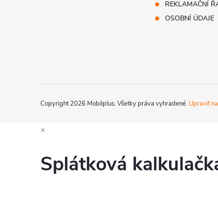
t
REKLAMAČNÍ Ř
OSOBNÍ ÚDAJE
i
e
Copyright 2026
Mobilplus
. Všetky práva vyhradené.
Upraviť na
×
Splátková kalkulač