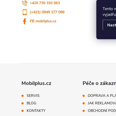
+420 730 192 063
Tento 
(+421) 0949 177 096
vyjadřu
FB mobilplus.cz
Nast
Z
á
Mobilplus.cz
Péče o zákazn
p
SERVIS
DOPRAVA A PL
BLOG
JAK REKLAMOV
ä
KONTAKTY
OBCHODNÍ POD