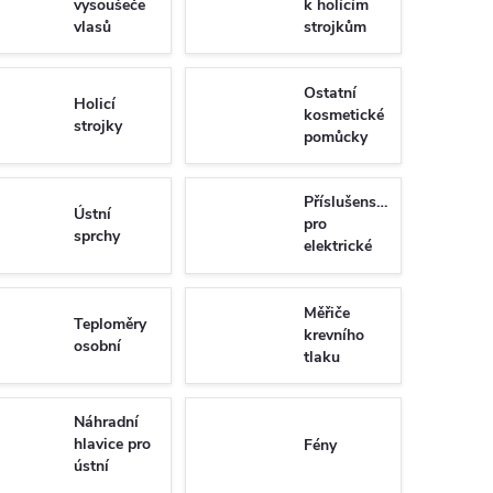
vysoušeče
k holícím
vlasů
strojkům
Ostatní
Holicí
kosmetické
strojky
pomůcky
Příslušenství
Ústní
pro
sprchy
elektrické
zubní
kartáčky
Měřiče
Teploměry
krevního
osobní
tlaku
Náhradní
hlavice pro
Fény
ústní
sprchy