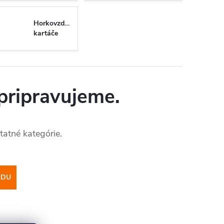
Horkovzdušné
kartáče
pripravujeme.
tatné kategórie.
ODU