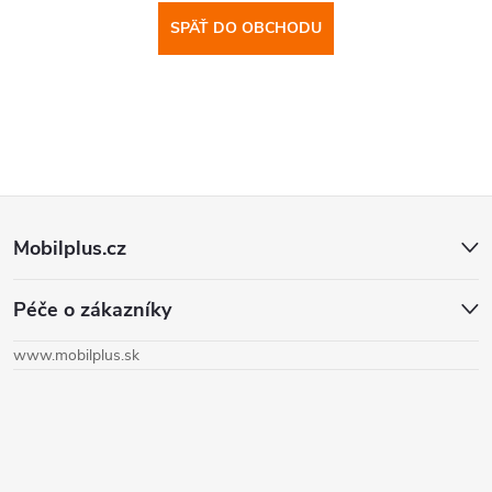
SPÄŤ DO OBCHODU
Z
Mobilplus.cz
á
Péče o zákazníky
p
www.mobilplus.sk
ä
t