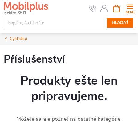
Prejsť
NÁKUPN
KOŠÍK
na
obsah
HĽADAŤ
Cyklistika
Příslušenství
Produkty ešte len
pripravujeme.
Môžete sa ale pozrieť na ostatné kategórie.