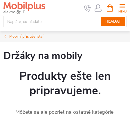
Prejsť
NÁKUPN
KOŠÍK
na
obsah
HĽADAŤ
Mobilní příslušenství
Držáky na mobily
Produkty ešte len
pripravujeme.
Môžete sa ale pozrieť na ostatné kategórie.