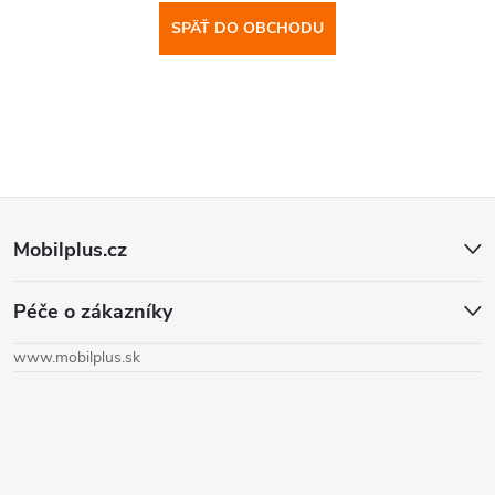
SPÄŤ DO OBCHODU
Z
Mobilplus.cz
á
Péče o zákazníky
p
www.mobilplus.sk
ä
t