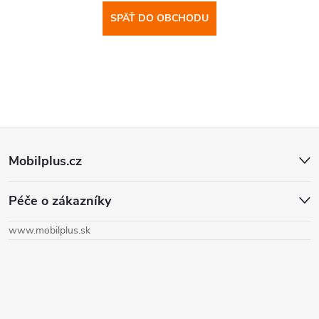
SPÄŤ DO OBCHODU
Z
Mobilplus.cz
á
Péče o zákazníky
p
www.mobilplus.sk
ä
t