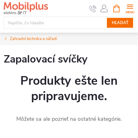
Prejsť
NÁKUPN
KOŠÍK
na
obsah
HĽADAŤ
Zahradní technika a nářadí
Zapalovací svíčky
Produkty ešte len
pripravujeme.
Môžete sa ale pozrieť na ostatné kategórie.