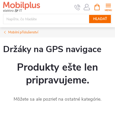
Prejsť
NÁKUPN
KOŠÍK
na
obsah
HĽADAŤ
Mobilní příslušenství
Držáky na GPS navigace
Produkty ešte len
pripravujeme.
Môžete sa ale pozrieť na ostatné kategórie.