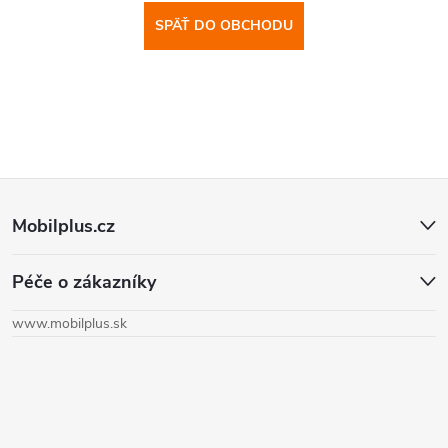
SPÄŤ DO OBCHODU
Z
Mobilplus.cz
á
Péče o zákazníky
p
www.mobilplus.sk
ä
t