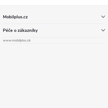
Z
Mobilplus.cz
á
Péče o zákazníky
p
www.mobilplus.sk
ä
t
i
e