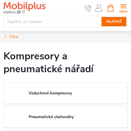
Prejsť
NÁKUPN
KOŠÍK
na
obsah
HĽADAŤ
Dílna
Kompresory a
pneumatické nářadí
Vzduchové kompresory
Pneumatické utahováky