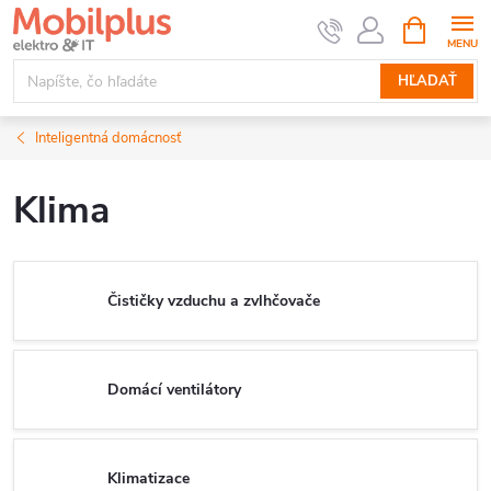
Prejsť
NÁKUPN
KOŠÍK
na
obsah
HĽADAŤ
Inteligentná domácnosť
Klima
Čističky vzduchu a zvlhčovače
Domácí ventilátory
Klimatizace