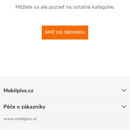
Môžete sa ale pozrieť na ostatné kategórie.
SPÄŤ DO OBCHODU
Z
Mobilplus.cz
á
Péče o zákazníky
p
www.mobilplus.sk
ä