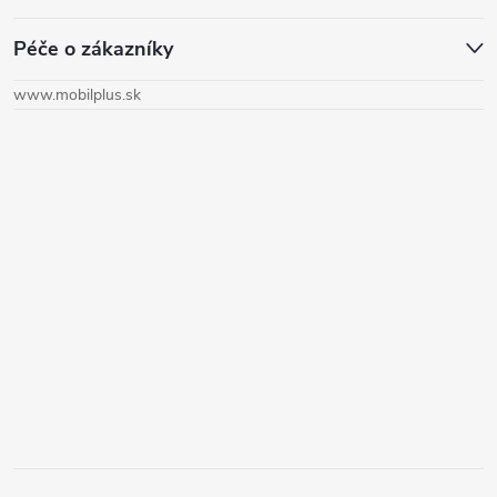
á
Péče o zákazníky
p
www.mobilplus.sk
ä
t
i
e