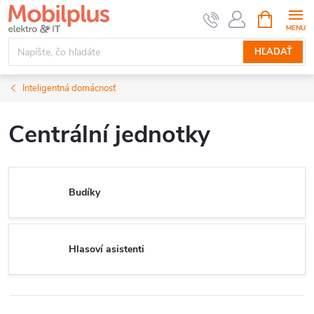
Prejsť
NÁKUPN
KOŠÍK
na
obsah
HĽADAŤ
Inteligentná domácnosť
Centrální jednotky
Budíky
Hlasoví asistenti