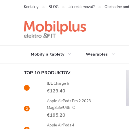
Prejsť
Kontakty
BLOG
Jak reklamovat?
Obchodné po
na
obsah
Mobily a tablety
Wearables
B
TOP 10 PRODUKTOV
í
JBL Charge 6
o
€129,40
č
Apple AirPods Pro 2 2023
MagSafe/USB-C
€195,20
n
Apple AirPods 4