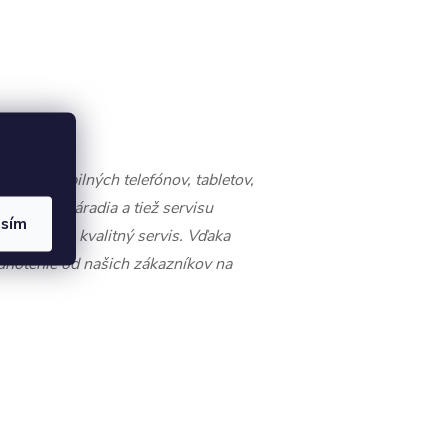
redaj mobilných telefónov, tabletov,
lenského náradia a tiež servisu
asím
e dodanie a kvalitný servis. Vďaka
dnotenie od našich zákazníkov na