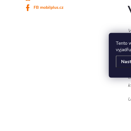
FB mobilplus.cz
V
Tento 
M
vyjadřu
N
c
Nast
e
d
k
U