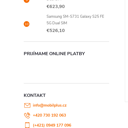
€623,90
Samsung SM-S731 Galaxy S25 FE
5G Dual SIM
€526,10
PRIJÍMAME ONLINE PLATBY
M-S731 Galaxy
Samsung SM-A266 Galaxy
Dual SIM
A26 5G Dual SIM
10
€194,40
od
DETAIL
DETAIL
Skladem
KONTAKT
Kód:
BV7E000101
Kód:
174E000101
info
@
mobilplus.cz
+420 730 192 063
(+421) 0949 177 096