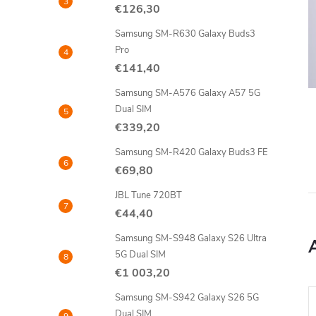
j
ý
€126,30
Samsung SM-R630 Galaxy Buds3
p
Pro
€141,40
a
Samsung SM-A576 Galaxy A57 5G
n
Dual SIM
€339,20
e
Samsung SM-R420 Galaxy Buds3 FE
€69,80
l
JBL Tune 720BT
€44,40
Samsung SM-S948 Galaxy S26 Ultra
5G Dual SIM
€1 003,20
Samsung SM-S942 Galaxy S26 5G
Akcia
Dual SIM