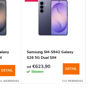
alaxy
Samsung SM-S942 Galaxy
Samsun
M
S26 5G Dual SIM
S25 FE 
€623,90
€52
od
od
DETAIL
DETAIL
Skladem
Sklad
ód:
AJCE000101
Kód:
PICE000101