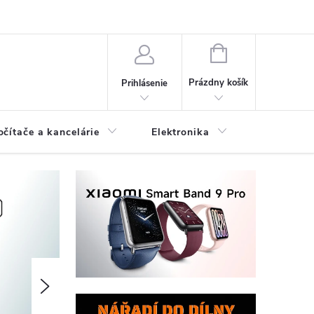
NÁKUPNÝ
KOŠÍK
Prázdny košík
Prihlásenie
očítače a kancelárie
Elektronika
Dom a zá
Nasledujúce