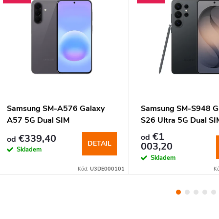
o
b
c
h
Samsung SM-A576 Galaxy
Samsung SM-S948 G
A57 5G Dual SIM
S26 Ultra 5G Dual SI
o
€1
€339,40
od
od
DETAIL
003,20
d
Skladem
Skladem
Kód:
U3DE000101
K
ě