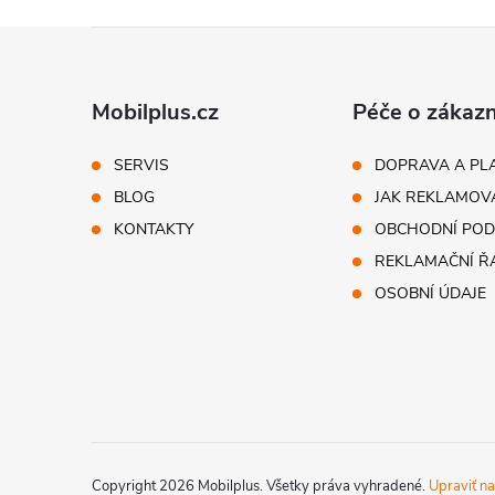
Z
á
Mobilplus.cz
Péče o zákazn
p
SERVIS
DOPRAVA A PL
BLOG
JAK REKLAMOV
ä
KONTAKTY
OBCHODNÍ POD
t
REKLAMAČNÍ Ř
OSOBNÍ ÚDAJE
i
e
Copyright 2026
Mobilplus
. Všetky práva vyhradené.
Upraviť na