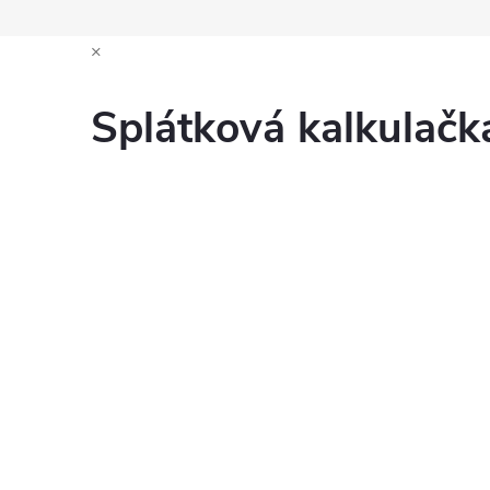
×
Splátková kalkulač