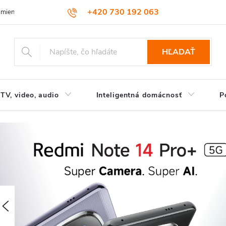
+420 730 192 063
dmienky
Podmienky ochrany osobných údajov
HĽADAŤ
TV, video, audio
Inteligentná domácnosť
P
V
t
e
Predchádzajúce