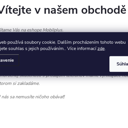
Vítejte v našem obchodě
ítame Vás na eshope Mobilplus.
web používá soubory cookie. Dalším procházením tohoto webu
obilplus.sk je tu pre Vás už viac ako 25 rokov.
jete souhlas s jejich používáním.. Více informací
zde
.
ašou súčasťou je predajňa v Prahe, ktorá je zameraná nielen na p
hytrých hodiniek, príslušenstva či inteligentnej domácnosti a die
avenie
Súhl
lektroniky ako takej. Našou prioritou je spokojný zákazník, rýchl
lhoročnej skúsenosti s predajom telefónov máme vynikajúce ho
torom si zakladáme.
 nás sa nemusíte ničoho obávať!