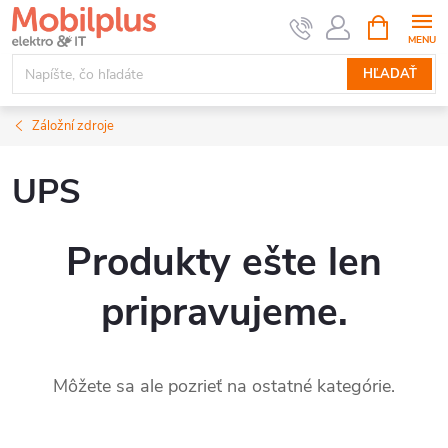
Prejsť
NÁKUPN
KOŠÍK
na
obsah
HĽADAŤ
Záložní zdroje
UPS
Produkty ešte len
pripravujeme.
Môžete sa ale pozrieť na ostatné kategórie.