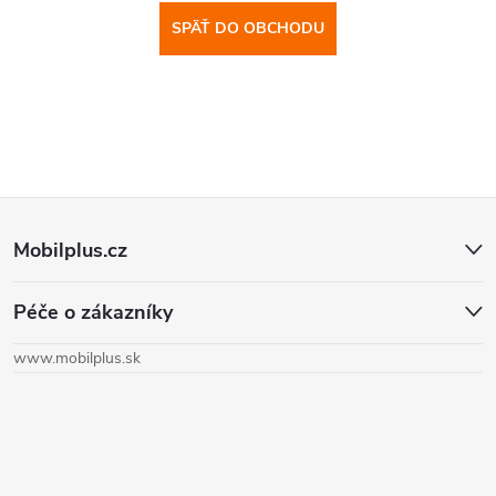
SPÄŤ DO OBCHODU
Z
Mobilplus.cz
á
Péče o zákazníky
p
www.mobilplus.sk
ä
t