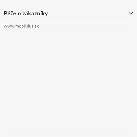
á
Péče o zákazníky
p
www.mobilplus.sk
ä
t
i
e