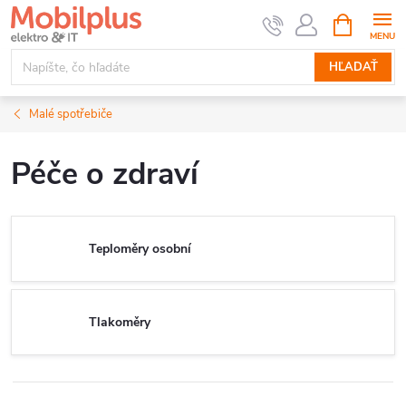
Prejsť
NÁKUPN
KOŠÍK
na
obsah
HĽADAŤ
Malé spotřebiče
Péče o zdraví
Teploměry osobní
Tlakoměry