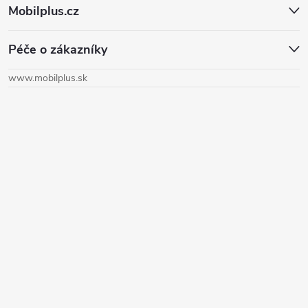
Mobilplus.cz
á
Péče o zákazníky
p
www.mobilplus.sk
ä
t
i
e