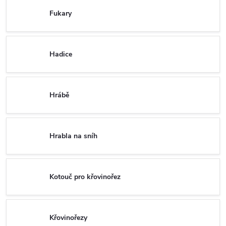
Fukary
Hadice
Hrábě
Hrabla na sníh
Kotouč pro křovinořez
Křovinořezy