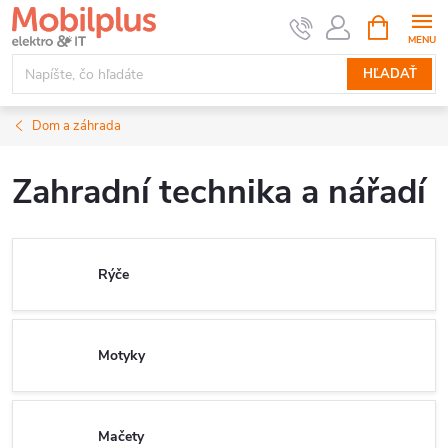
Prejsť
NÁKUPN
KOŠÍK
na
obsah
HĽADAŤ
Dom a záhrada
Zahradní technika a nářadí
Rýče
Motyky
Mačety