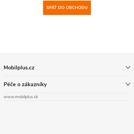
SPÄŤ DO OBCHODU
Z
Mobilplus.cz
á
Péče o zákazníky
p
www.mobilplus.sk
ä
t