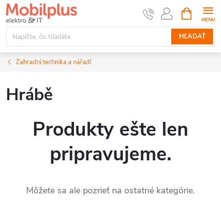
Prejsť
NÁKUPN
KOŠÍK
na
obsah
HĽADAŤ
Zahradní technika a nářadí
Hrábě
Produkty ešte len
pripravujeme.
Môžete sa ale pozrieť na ostatné kategórie.