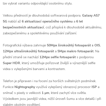
lze vybrat variantu odpovídající osobnímu stylu.
Velkou předností je dlouhodobá softwarová podpora.
Galaxy A57
5G
nabízí až
6 aktualizací operačního systému
a
6 let
bezpečnostních aktualizací
, což přispívá k dlouhodobě aktuálnímu,
zabezpečenému a spolehlivému používání zařízení.
Fotografická výbava zahrnuje
50Mpx širokoúhlý fotoaparát s OIS
,
12Mpx ultraširokoúhlý fotoaparát
a
5Mpx makro fotoaparát
. Na
přední straně se nachází
12Mpx selfie fotoaparát
s podporou
Super HDR
, který umožňuje pořizovat živější a výraznější selfie
videa s vylepšenými barvami a kontrastem.
Telefon je připraven i na focení za horších světelných podmínek.
Funkce
Nightography
využívá vylepšený obrazový procesor
ISP
a
snímač s pixely o velikosti
1 μm
, které zachytí více světla.
Výsledkem jsou jasnější videa, nižší úroveň šumu a více detailů i při
slabém okolním osvětlení.