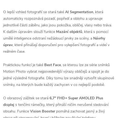
O lepší vzhled fotografií se stará také
AI Segmentation
, která
automaticky rozpoznává pozadí, popředí a oblohu a upravuje
jednotlivé části záběru, jako jsou pokožka, obličej, vlasy nebo tráva.
K dalším úpravám slouží funkce
Mazání objektů
, která s pomocí
umělé inteligence odstraní nežádoucí prvky ze scény, a
Návrhy
úprav
, které přinášejí doporučení pro vylepšení fotografií a videí v
reálném čase.
Praktickou funkcí je také
Best Face
, se kterou lze ze série snímků
Motion Photo vybrat nejpovedenější výrazy obličejů a spojit je do
jedné výsledné fotografie. Díky tomu lze snadněji vytvořit skupinové
snímky, na kterých bude každý zachycen v co nejlepší podobě.
O obrazový zážitek se stará
6,7" FHD+ Super AMOLED Plus
displej
s tenčími rámečky, který přináší ničím nerušené sledování
obsahu. Funkce
Vision Booster
pomáhá zachovat jasný a živý
obraz při streamování, hraní i běžném používání telefonu.