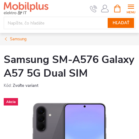
Prejsť
NÁKUPN
KOŠÍK
na
obsah
HĽADAŤ
Samsung
Samsung SM-A576 Galaxy
A57 5G Dual SIM
Kód:
Zvoľte variant
Akcia