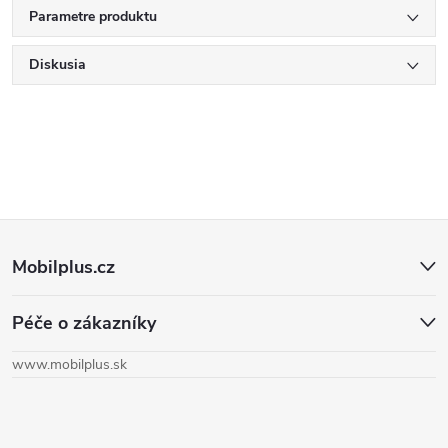
Parametre produktu
Diskusia
Z
Mobilplus.cz
á
Péče o zákazníky
p
www.mobilplus.sk
ä
t