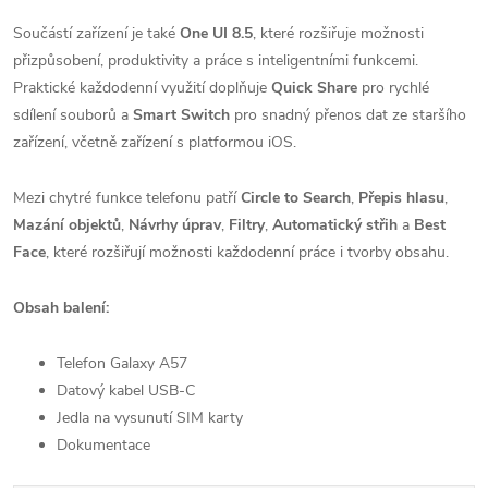
Součástí zařízení je také
One UI 8.5
, které rozšiřuje možnosti
přizpůsobení, produktivity a práce s inteligentními funkcemi.
Praktické každodenní využití doplňuje
Quick Share
pro rychlé
sdílení souborů a
Smart Switch
pro snadný přenos dat ze staršího
zařízení, včetně zařízení s platformou iOS.
Mezi chytré funkce telefonu patří
Circle to Search
,
Přepis hlasu
,
Mazání objektů
,
Návrhy úprav
,
Filtry
,
Automatický střih
a
Best
Face
, které rozšiřují možnosti každodenní práce i tvorby obsahu.
Obsah balení:
Telefon Galaxy A57
Datový kabel USB-C
Jedla na vysunutí SIM karty
Dokumentace