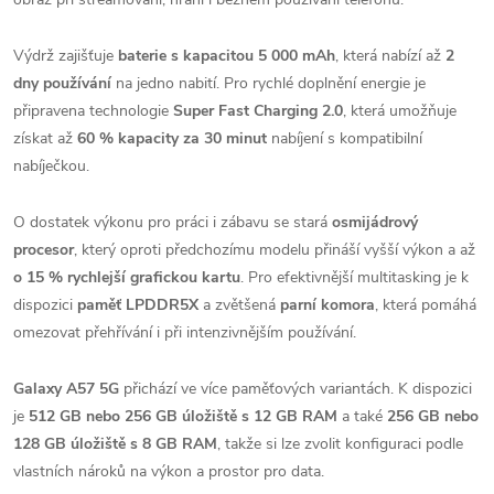
Výdrž zajišťuje
baterie s kapacitou 5 000 mAh
, která nabízí až
2
dny používání
na jedno nabití. Pro rychlé doplnění energie je
připravena technologie
Super Fast Charging 2.0
, která umožňuje
získat až
60 % kapacity za 30 minut
nabíjení s kompatibilní
nabíječkou.
O dostatek výkonu pro práci i zábavu se stará
osmijádrový
procesor
, který oproti předchozímu modelu přináší vyšší výkon a až
o 15 % rychlejší grafickou kartu
. Pro efektivnější multitasking je k
dispozici
paměť LPDDR5X
a zvětšená
parní komora
, která pomáhá
omezovat přehřívání i při intenzivnějším používání.
Galaxy A57 5G
přichází ve více paměťových variantách. K dispozici
je
512 GB nebo 256 GB úložiště s 12 GB RAM
a také
256 GB nebo
128 GB úložiště s 8 GB RAM
, takže si lze zvolit konfiguraci podle
vlastních nároků na výkon a prostor pro data.