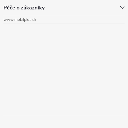
Péče o zákazníky
p
www.mobilplus.sk
ä
t
i
e