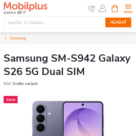
Prejsť
NÁKUPN
KOŠÍK
na
obsah
HĽADAŤ
Samsung
Samsung SM-S942 Galaxy
S26 5G Dual SIM
Kód:
Zvoľte variant
Akcia