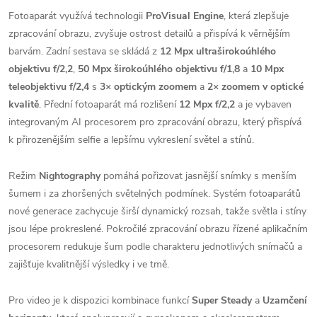
Fotoaparát využívá technologii
ProVisual Engine
, která zlepšuje
zpracování obrazu, zvyšuje ostrost detailů a přispívá k věrnějším
barvám. Zadní sestava se skládá z
12 Mpx ultraširokoúhlého
objektivu f/2,2
,
50 Mpx širokoúhlého objektivu f/1,8
a
10 Mpx
teleobjektivu f/2,4
s
3× optickým zoomem
a
2× zoomem v optické
kvalitě
. Přední fotoaparát má rozlišení
12 Mpx f/2,2
a je vybaven
integrovaným AI procesorem pro zpracování obrazu, který přispívá
k přirozenějším selfie a lepšímu vykreslení světel a stínů.
Režim
Nightography
pomáhá pořizovat jasnější snímky s menším
šumem i za zhoršených světelných podmínek. Systém fotoaparátů
nové generace zachycuje širší dynamický rozsah, takže světla i stíny
jsou lépe prokreslené. Pokročilé zpracování obrazu řízené aplikačním
procesorem redukuje šum podle charakteru jednotlivých snímačů a
zajišťuje kvalitnější výsledky i ve tmě.
Pro video je k dispozici kombinace funkcí
Super Steady
a
Uzamčení