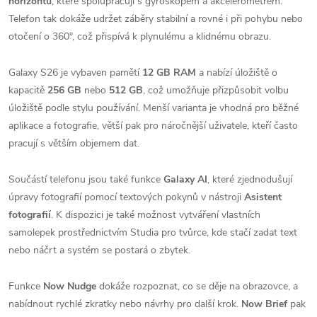
horizontu
, které spolupracují s gyroskopem a akcelerometrem.
Telefon tak dokáže udržet záběry stabilní a rovné i při pohybu nebo
otočení o 360°, což přispívá k plynulému a klidnému obrazu.
Galaxy S26 je vybaven pamětí
12 GB RAM
a nabízí úložiště o
kapacitě
256 GB
nebo
512 GB
, což umožňuje přizpůsobit volbu
úložiště podle stylu používání. Menší varianta je vhodná pro běžné
aplikace a fotografie, větší pak pro náročnější uživatele, kteří často
pracují s větším objemem dat.
Součástí telefonu jsou také funkce
Galaxy AI
, které zjednodušují
úpravy fotografií pomocí textových pokynů v nástroji
Asistent
fotografií
. K dispozici je také možnost vytváření vlastních
samolepek prostřednictvím Studia pro tvůrce, kde stačí zadat text
nebo náčrt a systém se postará o zbytek.
Funkce
Now Nudge
dokáže rozpoznat, co se děje na obrazovce, a
nabídnout rychlé zkratky nebo návrhy pro další krok.
Now Brief
pak