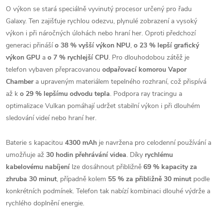
O výkon se stará speciálně vyvinutý procesor určený pro řadu
Galaxy. Ten zajišťuje rychlou odezvu, plynulé zobrazení a vysoký
výkon i při náročných úlohách nebo hraní her. Oproti předchozí
generaci přináší
o 38 % vyšší výkon NPU
,
o 23 % lepší grafický
výkon GPU
a
o 7 % rychlejší CPU
. Pro dlouhodobou zátěž je
telefon vybaven přepracovanou
odpařovací komorou Vapor
Chamber
a upraveným materiálem tepelného rozhraní, což přispívá
až k
o 29 % lepšímu odvodu tepla
. Podpora ray tracingu a
optimalizace Vulkan pomáhají udržet stabilní výkon i při dlouhém
sledování videí nebo hraní her.
Baterie s kapacitou
4300 mAh
je navržena pro celodenní používání a
umožňuje až
30 hodin přehrávání videa
. Díky
rychlému
kabelovému nabíjení
lze dosáhnout přibližně
69 % kapacity za
zhruba 30 minut
, případně kolem
55 % za přibližně 30 minut
podle
konkrétních podmínek. Telefon tak nabízí kombinaci dlouhé výdrže a
rychlého doplnění energie.