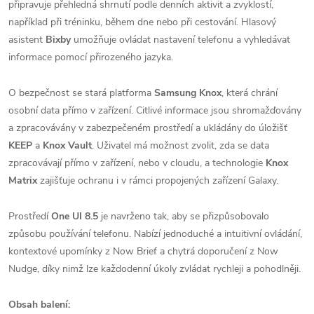
připravuje přehledná shrnutí podle denních aktivit a zvyklostí,
například při tréninku, během dne nebo při cestování. Hlasový
asistent
Bixby
umožňuje ovládat nastavení telefonu a vyhledávat
informace pomocí přirozeného jazyka.
O bezpečnost se stará platforma
Samsung Knox
, která chrání
osobní data přímo v zařízení. Citlivé informace jsou shromažďovány
a zpracovávány v zabezpečeném prostředí a ukládány do úložišť
KEEP
a
Knox Vault
. Uživatel má možnost zvolit, zda se data
zpracovávají přímo v zařízení, nebo v cloudu, a technologie
Knox
Matrix
zajišťuje ochranu i v rámci propojených zařízení Galaxy.
Prostředí
One UI 8.5
je navrženo tak, aby se přizpůsobovalo
způsobu používání telefonu. Nabízí jednoduché a intuitivní ovládání,
kontextové upomínky z Now Brief a chytrá doporučení z Now
Nudge, díky nimž lze každodenní úkoly zvládat rychleji a pohodlněji.
Obsah balení: