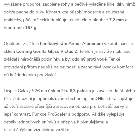
vyvážené proporce, zaoblené rohy a pečlivě vyladěné linie, díky nimž
dobře padne do ruky. Konstrukce působí moderně a současně
prakticky, přičemž celek doplňuje tenké tělo o hloubce
7,2 mm
a
hmotnosti
167 g
.
Odolnost zajišťuje
hliníkový rám Armor Aluminum
v kombinaci se
sklem
Corning Gorilla Glass Victus 2
. Telefon je navržen tak, aby
zvládal i náročnější podmínky a byl
odolný proti vodě
. Tenké
provedení přitom neubírá na pevnosti a zachovává vysoký komfort
při každodenním používání.
Displej Galaxy S26 má úhlopříčku
6,3 palce
a je zasazen do štíhlého
těla. Zobrazení je optimalizováno technologií
mDNIe
, která zajišťuje
až čtyřnásobně přesnější zpracování obrazu pro bohatší barvy a
lepší kontrast. Funkce
ProScaler
s podporou AI dále vylepšuje
detaily jednotlivých snímků a přispívá k plynulejšímu a
realističtějšímu vizuálnímu zážitku.