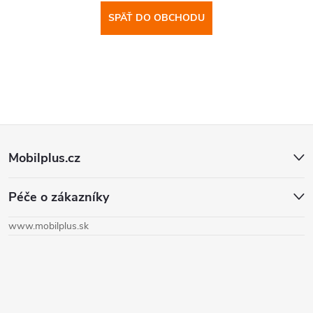
SPÄŤ DO OBCHODU
Z
Mobilplus.cz
á
Péče o zákazníky
p
www.mobilplus.sk
ä
t