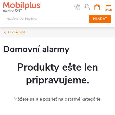
Prejsť
NÁKUPN
KOŠÍK
na
obsah
HĽADAŤ
Domácnost
Domovní alarmy
Produkty ešte len
pripravujeme.
Môžete sa ale pozrieť na ostatné kategórie.