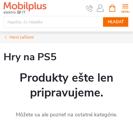
Prejsť
NÁKUPN
KOŠÍK
na
obsah
HĽADAŤ
Herní zařízení
Hry na PS5
Produkty ešte len
pripravujeme.
Môžete sa ale pozrieť na ostatné kategórie.