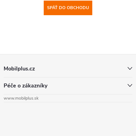
SPÄŤ DO OBCHODU
Z
Mobilplus.cz
á
Péče o zákazníky
p
www.mobilplus.sk
ä
t