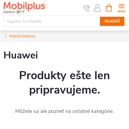
Prejsť
NÁKUPN
KOŠÍK
na
obsah
HĽADAŤ
Mobilní telefony
Huawei
Produkty ešte len
pripravujeme.
Môžete sa ale pozrieť na ostatné kategórie.