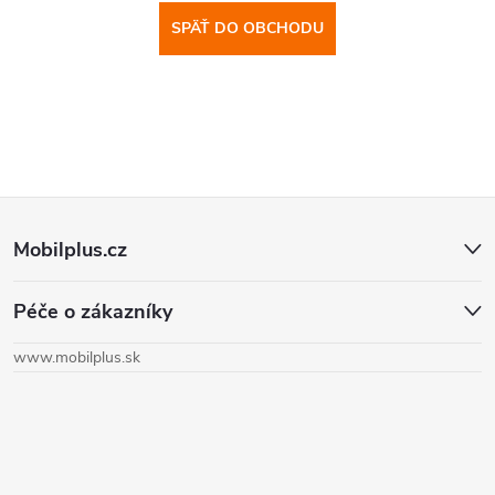
SPÄŤ DO OBCHODU
Z
Mobilplus.cz
á
Péče o zákazníky
p
www.mobilplus.sk
ä
t