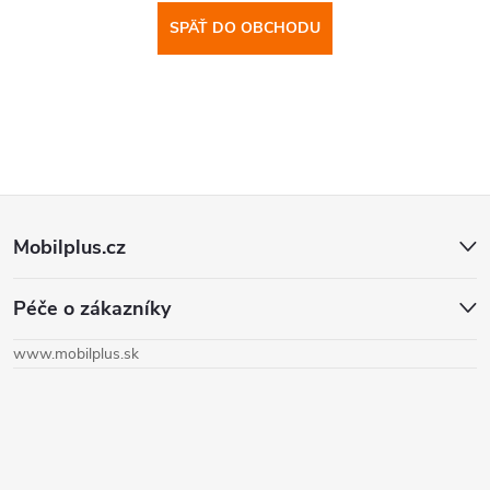
SPÄŤ DO OBCHODU
Z
Mobilplus.cz
á
Péče o zákazníky
p
www.mobilplus.sk
ä
t