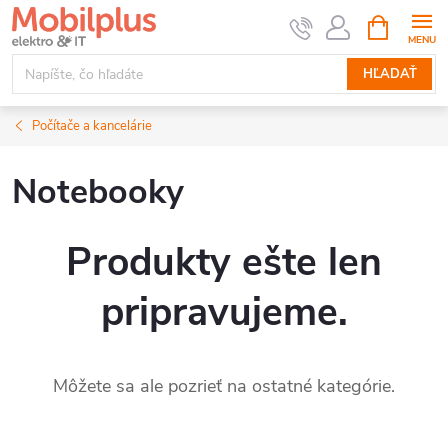
Prejsť
NÁKUPN
KOŠÍK
na
obsah
HĽADAŤ
Počítače a kancelárie
Notebooky
Produkty ešte len
pripravujeme.
Môžete sa ale pozrieť na ostatné kategórie.