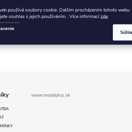
web používá soubory cookie. Dalším procházením tohoto webu
jete souhlas s jejich používáním.. Více informací
zde
.
avenie
Súhl
íky
www.mobilplus.sk
ATBA
AT
MÍNKY