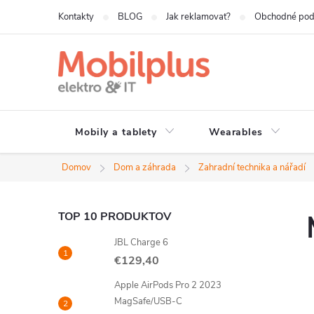
Prejsť
Kontakty
BLOG
Jak reklamovat?
Obchodné po
na
obsah
Mobily a tablety
Wearables
Domov
Dom a záhrada
Zahradní technika a nářadí
B
TOP 10 PRODUKTOV
JBL Charge 6
o
€129,40
č
Apple AirPods Pro 2 2023
MagSafe/USB-C