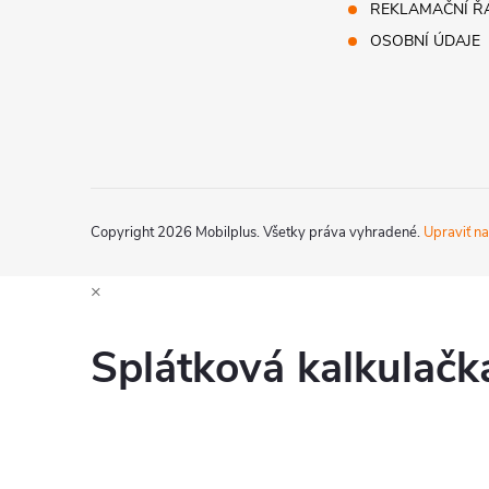
t
REKLAMAČNÍ Ř
OSOBNÍ ÚDAJE
i
e
Copyright 2026
Mobilplus
. Všetky práva vyhradené.
Upraviť na
×
Splátková kalkulač