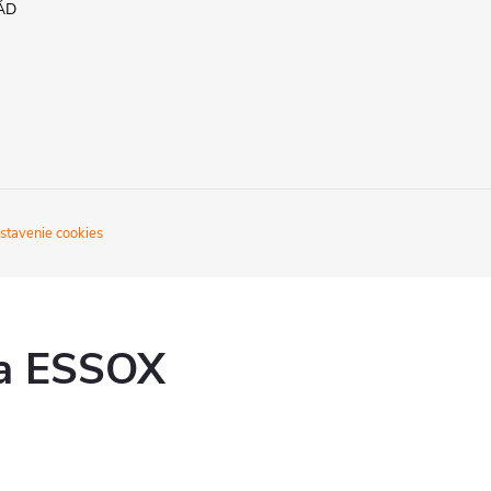
ÁD
stavenie cookies
ka ESSOX