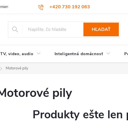
+420 730 192 063
dmienky
Podmienky ochrany osobných údajov
HĽADAŤ
TV, video, audio
Inteligentná domácnosť
P
Motorové pily
Motorové pily
Produkty ešte len 