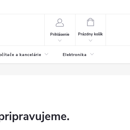
NÁKUPNÝ
KOŠÍK
Prázdny košík
Prihlásenie
očítače a kancelárie
Elektronika
Dom a zá
pripravujeme.