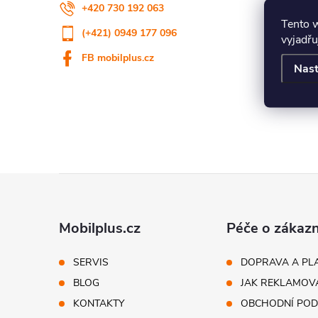
+420 730 192 063
Tento 
(+421) 0949 177 096
vyjadřu
FB mobilplus.cz
Nast
Z
á
Mobilplus.cz
Péče o zákazn
p
SERVIS
DOPRAVA A PL
BLOG
JAK REKLAMOV
ä
KONTAKTY
OBCHODNÍ POD