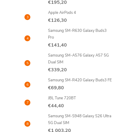
€195,20
n
Apple AirPods 4
ý
€126,30
Samsung SM-R630 Galaxy Buds3
p
Pro
€141,40
a
Samsung SM-A576 Galaxy A57 5G
n
Dual SIM
€339,20
e
Samsung SM-R420 Galaxy Buds3 FE
€69,80
l
JBL Tune 720BT
€44,40
Samsung SM-S948 Galaxy S26 Ultra
5G Dual SIM
€1 003,20