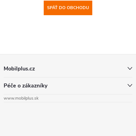
SPÄŤ DO OBCHODU
Z
Mobilplus.cz
á
Péče o zákazníky
p
www.mobilplus.sk
ä
t