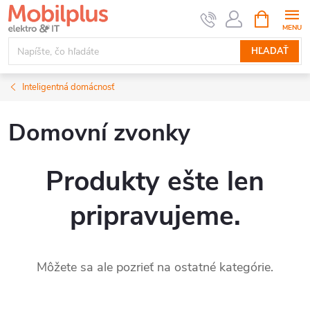
Prejsť
NÁKUPN
KOŠÍK
na
obsah
HĽADAŤ
Inteligentná domácnosť
Domovní zvonky
Produkty ešte len
pripravujeme.
Môžete sa ale pozrieť na ostatné kategórie.