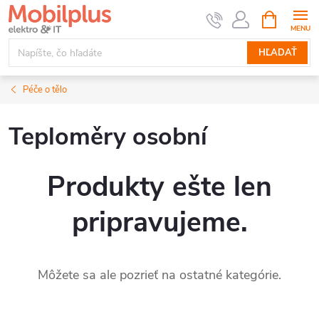
Prejsť
NÁKUPN
KOŠÍK
na
obsah
HĽADAŤ
Péče o tělo
Teploměry osobní
Produkty ešte len
pripravujeme.
Môžete sa ale pozrieť na ostatné kategórie.