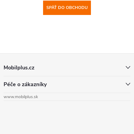
SPÄŤ DO OBCHODU
Z
Mobilplus.cz
á
Péče o zákazníky
p
www.mobilplus.sk
ä
t