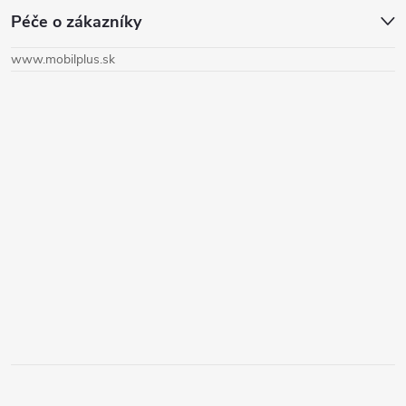
Péče o zákazníky
p
www.mobilplus.sk
ä
t
i
e