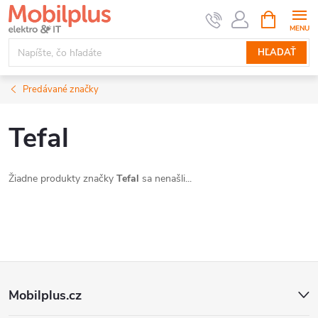
Prejsť
NÁKUPN
KOŠÍK
na
obsah
HĽADAŤ
Predávané značky
Tefal
Žiadne produkty značky
Tefal
sa nenašli...
Z
Mobilplus.cz
á