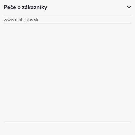
Péče o zákazníky
p
www.mobilplus.sk
ä
t
i
e