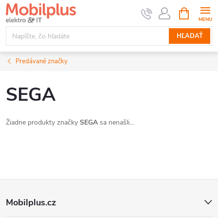
Prejsť
NÁKUPN
KOŠÍK
na
obsah
HĽADAŤ
Predávané značky
SEGA
Žiadne produkty značky
SEGA
sa nenašli...
Z
Mobilplus.cz
á