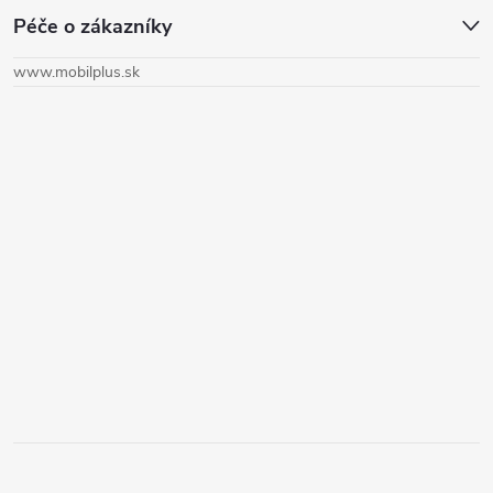
Péče o zákazníky
p
www.mobilplus.sk
ä
t
i
e