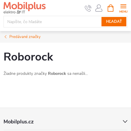
Prejsť
NÁKUPN
KOŠÍK
na
obsah
HĽADAŤ
Predávané značky
Roborock
Žiadne produkty značky
Roborock
sa nenašli...
Z
Mobilplus.cz
á