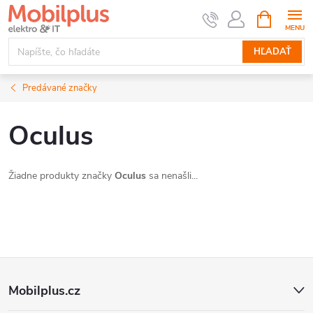
Prejsť
NÁKUPN
KOŠÍK
na
obsah
HĽADAŤ
Predávané značky
Oculus
Žiadne produkty značky
Oculus
sa nenašli...
Z
Mobilplus.cz
á