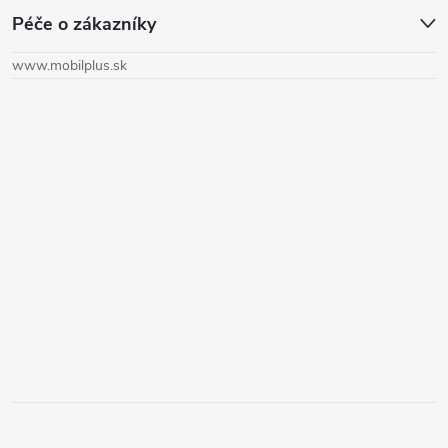
Péče o zákazníky
p
www.mobilplus.sk
ä
t
i
e