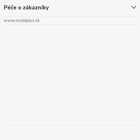
Péče o zákazníky
p
www.mobilplus.sk
ä
t
i
e