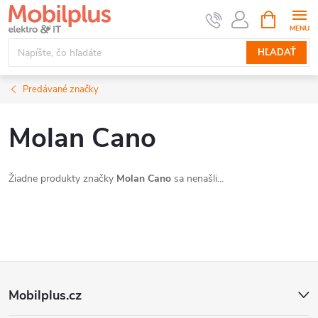
Prejsť
NÁKUPN
KOŠÍK
na
obsah
HĽADAŤ
Predávané značky
Molan Cano
Žiadne produkty značky
Molan Cano
sa nenašli...
Z
Mobilplus.cz
á