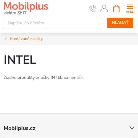
Prejsť
NÁKUPN
KOŠÍK
na
obsah
HĽADAŤ
Predávané značky
INTEL
Žiadne produkty značky
INTEL
sa nenašli...
Z
Mobilplus.cz
á