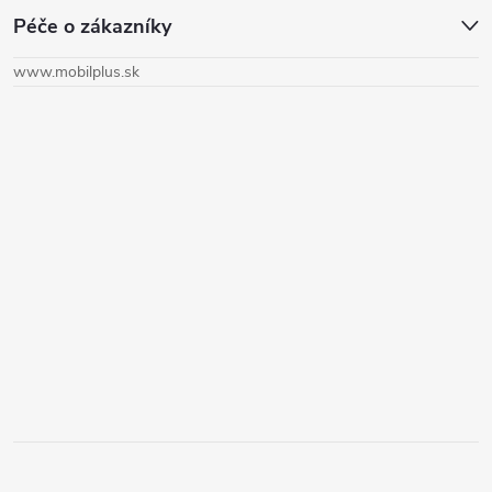
Péče o zákazníky
p
www.mobilplus.sk
ä
t
i
e