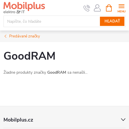
Prejsť
NÁKUPN
KOŠÍK
na
obsah
HĽADAŤ
Predávané značky
GoodRAM
Žiadne produkty značky
GoodRAM
sa nenašli...
Z
Mobilplus.cz
á