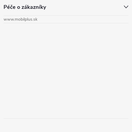
Péče o zákazníky
p
www.mobilplus.sk
ä
t
i
e