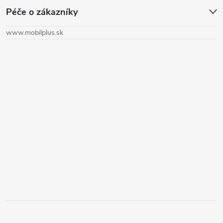
Péče o zákazníky
p
www.mobilplus.sk
ä
t
i
e