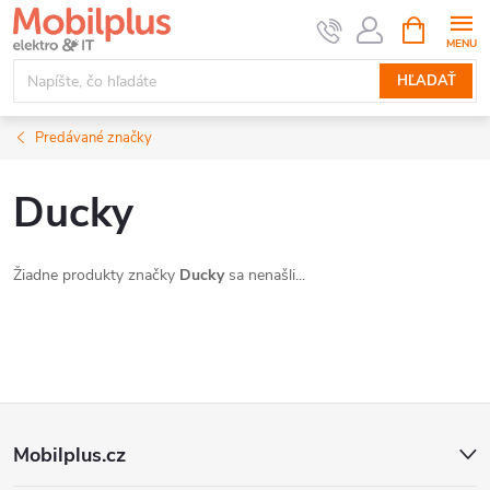
Prejsť
NÁKUPN
KOŠÍK
na
obsah
HĽADAŤ
Predávané značky
Ducky
Žiadne produkty značky
Ducky
sa nenašli...
Z
Mobilplus.cz
á