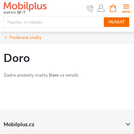
Prejsť
NÁKUPN
KOŠÍK
na
obsah
HĽADAŤ
Predávané značky
Doro
Žiadne produkty značky
Doro
sa nenašli...
Z
Mobilplus.cz
á