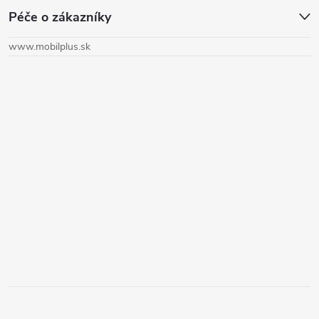
Péče o zákazníky
p
www.mobilplus.sk
ä
t
i
e