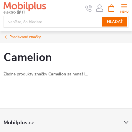
Prejsť
NÁKUPN
KOŠÍK
na
obsah
HĽADAŤ
Predávané značky
Camelion
Žiadne produkty značky
Camelion
sa nenašli...
Z
Mobilplus.cz
á