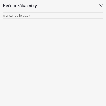
Péče o zákazníky
p
www.mobilplus.sk
ä
t
i
e