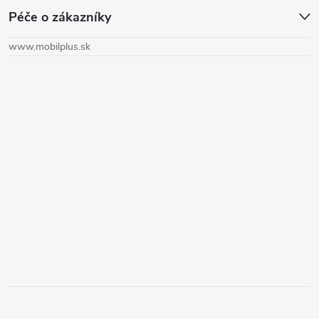
Péče o zákazníky
p
www.mobilplus.sk
ä
t
i
e