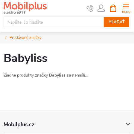
Prejsť
NÁKUPN
KOŠÍK
na
obsah
HĽADAŤ
Predávané značky
Babyliss
Žiadne produkty značky
Babyliss
sa nenašli...
Z
Mobilplus.cz
á