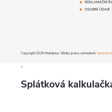
t
REKLAMAČNÍ Ř
OSOBNÍ ÚDAJE
i
e
Copyright 2026
Mobilplus
. Všetky práva vyhradené.
Upraviť na
×
Splátková kalkulač