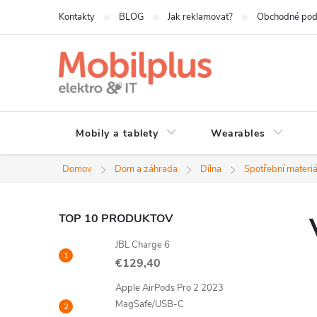
Prejsť
Kontakty
BLOG
Jak reklamovat?
Obchodné po
na
obsah
Mobily a tablety
Wearables
Domov
Dom a záhrada
Dílna
Spotřební materiá
B
TOP 10 PRODUKTOV
JBL Charge 6
o
€129,40
č
Apple AirPods Pro 2 2023
MagSafe/USB-C