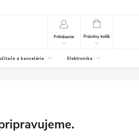
NÁKUPNÝ
KOŠÍK
Prázdny košík
Prihlásenie
očítače a kancelárie
Elektronika
Dom a zá
pripravujeme.