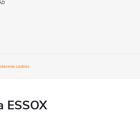
ÁD
stavenie cookies
ka ESSOX