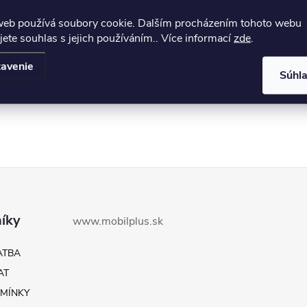
web používá soubory cookie. Dalším procházením tohoto webu
jete souhlas s jejich používáním.. Více informací
zde
.
avenie
Súhl
íky
www.mobilplus.sk
ATBA
AT
MÍNKY