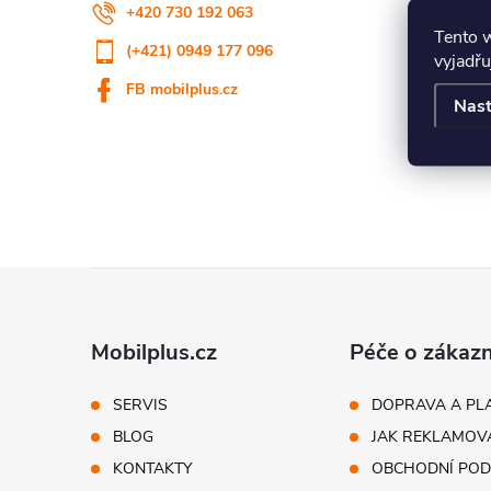
+420 730 192 063
Tento 
(+421) 0949 177 096
vyjadřu
FB mobilplus.cz
Nast
Z
á
Mobilplus.cz
Péče o zákazn
p
SERVIS
DOPRAVA A PL
BLOG
JAK REKLAMOV
ä
KONTAKTY
OBCHODNÍ POD