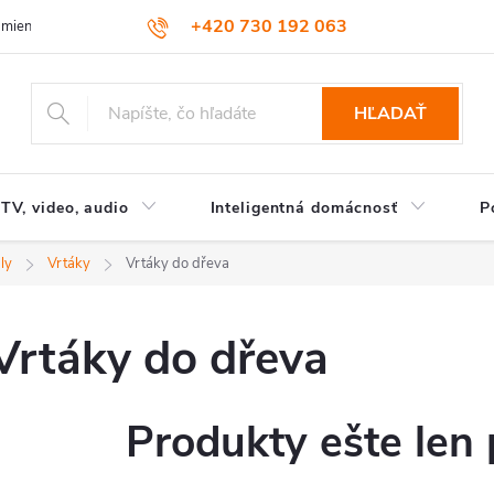
+420 730 192 063
dmienky
Podmienky ochrany osobných údajov
HĽADAŤ
TV, video, audio
Inteligentná domácnosť
P
ly
Vrtáky
Vrtáky do dřeva
Vrtáky do dřeva
Produkty ešte len 