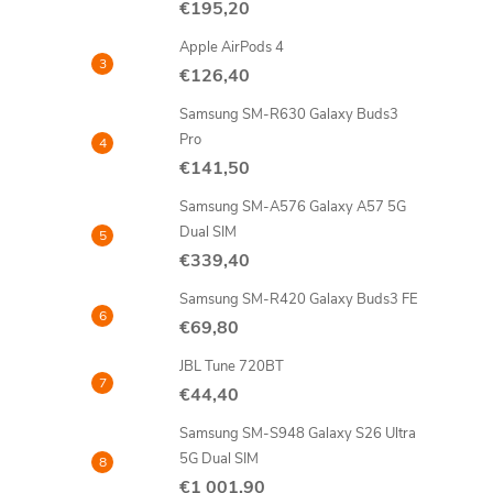
€195,20
n
Apple AirPods 4
ý
€126,40
Samsung SM-R630 Galaxy Buds3
p
Pro
€141,50
a
Samsung SM-A576 Galaxy A57 5G
n
Dual SIM
€339,40
e
Samsung SM-R420 Galaxy Buds3 FE
€69,80
l
JBL Tune 720BT
€44,40
Samsung SM-S948 Galaxy S26 Ultra
5G Dual SIM
€1 001,90