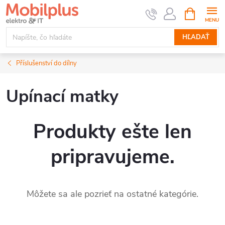
Prejsť
NÁKUPN
KOŠÍK
na
obsah
HĽADAŤ
Příslušenství do dílny
Upínací matky
Produkty ešte len
pripravujeme.
Môžete sa ale pozrieť na ostatné kategórie.