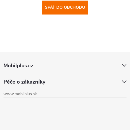
SPÄŤ DO OBCHODU
Z
Mobilplus.cz
á
Péče o zákazníky
p
www.mobilplus.sk
ä
t