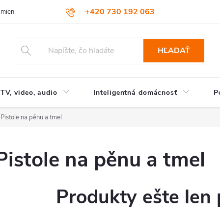
+420 730 192 063
dmienky
Podmienky ochrany osobných údajov
HĽADAŤ
TV, video, audio
Inteligentná domácnosť
P
Pistole na pěnu a tmel
Pistole na pěnu a tmel
Produkty ešte len 