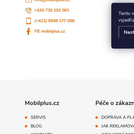
+420 730 192 063
Tento 
vyjadřu
(+421) 0949 177 096
FB mobilplus.cz
Nast
Z
á
Mobilplus.cz
Péče o zákazn
p
SERVIS
DOPRAVA A PL
BLOG
JAK REKLAMOV
ä