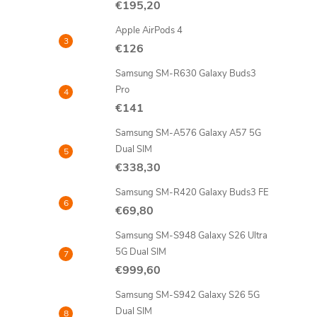
€195,20
n
Apple AirPods 4
ý
€126
Samsung SM-R630 Galaxy Buds3
p
Pro
€141
a
Samsung SM-A576 Galaxy A57 5G
n
Dual SIM
€338,30
e
Samsung SM-R420 Galaxy Buds3 FE
€69,80
l
Samsung SM-S948 Galaxy S26 Ultra
5G Dual SIM
€999,60
Samsung SM-S942 Galaxy S26 5G
Dual SIM