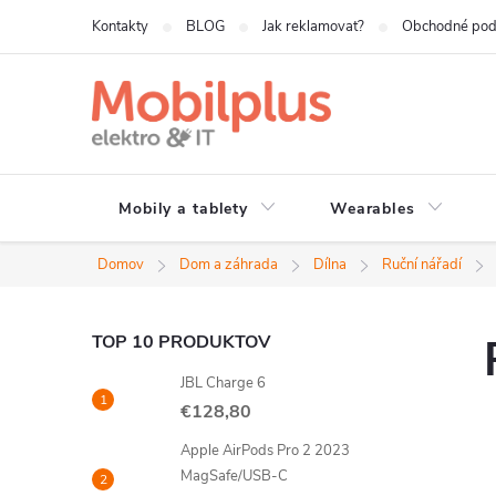
Prejsť
Kontakty
BLOG
Jak reklamovat?
Obchodné po
na
obsah
Mobily a tablety
Wearables
Domov
Dom a záhrada
Dílna
Ruční nářadí
B
TOP 10 PRODUKTOV
JBL Charge 6
o
€128,80
č
Apple AirPods Pro 2 2023
MagSafe/USB-C