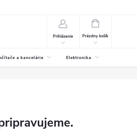
NÁKUPNÝ
KOŠÍK
Prázdny košík
Prihlásenie
očítače a kancelárie
Elektronika
Dom a zá
pripravujeme.