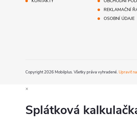
KONTAKTY
OBCHODNÍ POD
t
REKLAMAČNÍ Ř
OSOBNÍ ÚDAJE
i
e
Copyright 2026
Mobilplus
. Všetky práva vyhradené.
Upraviť na
×
Splátková kalkulač