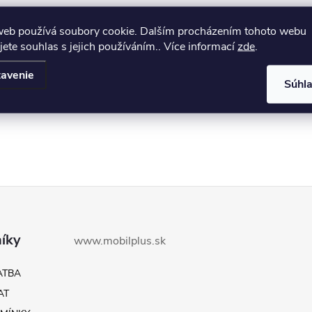
web používá soubory cookie. Dalším procházením tohoto webu
jete souhlas s jejich používáním.. Více informací
zde
.
avenie
Súhl
íky
www.mobilplus.sk
ATBA
AT