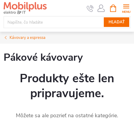
Prejsť
NÁKUPN
KOŠÍK
na
obsah
HĽADAŤ
Kávovary a espressa
Pákové kávovary
Produkty ešte len
pripravujeme.
Môžete sa ale pozrieť na ostatné kategórie.