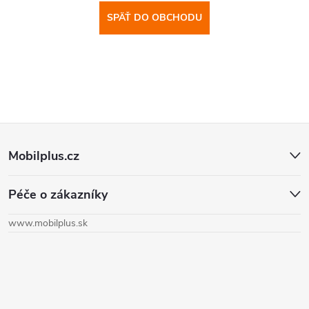
SPÄŤ DO OBCHODU
Z
Mobilplus.cz
á
Péče o zákazníky
p
www.mobilplus.sk
ä
t