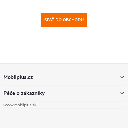
SPÄŤ DO OBCHODU
Z
Mobilplus.cz
á
Péče o zákazníky
p
www.mobilplus.sk
ä
t