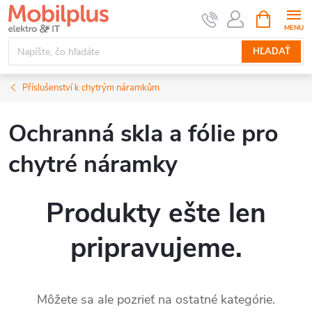
Prejsť
NÁKUPN
KOŠÍK
na
obsah
HĽADAŤ
Příslušenství k chytrým náramkům
Ochranná skla a fólie pro
chytré náramky
Produkty ešte len
pripravujeme.
Môžete sa ale pozrieť na ostatné kategórie.