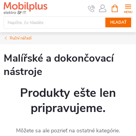
Prejsť
NÁKUPN
KOŠÍK
na
obsah
HĽADAŤ
Ruční nářadí
Malířské a dokončovací
nástroje
Produkty ešte len
pripravujeme.
Môžete sa ale pozrieť na ostatné kategórie.