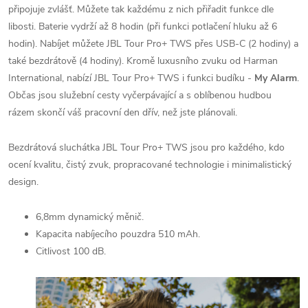
připojuje zvlášť. Můžete tak každému z nich přiřadit funkce dle
libosti. Baterie vydrží až 8 hodin (při funkci potlačení hluku až 6
hodin). Nabíjet můžete JBL Tour Pro+ TWS přes USB-C (2 hodiny) a
také bezdrátově (4 hodiny). Kromě luxusního zvuku od Harman
International, nabízí JBL Tour Pro+ TWS i funkci budíku -
My Alarm
.
Občas jsou služební cesty vyčerpávající a s oblíbenou hudbou
rázem skončí váš pracovní den dřív, než jste plánovali.
Bezdrátová sluchátka JBL Tour Pro+ TWS jsou pro každého, kdo
ocení kvalitu, čistý zvuk, propracované technologie i minimalistický
design.
6,8mm dynamický měnič.
Kapacita nabíjecího pouzdra 510 mAh.
Citlivost 100 dB.