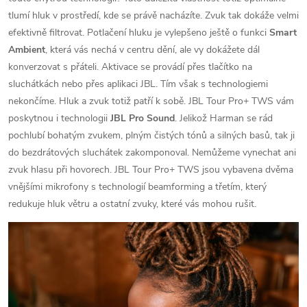
tlumí hluk v prostředí, kde se právě nacházíte. Zvuk tak dokáže velmi
efektivně filtrovat. Potlačení hluku je vylepšeno ještě o funkci
Smart
Ambient
, která vás nechá v centru dění, ale vy dokážete dál
konverzovat s přáteli. Aktivace se provádí přes tlačítko na
sluchátkách nebo přes aplikaci JBL. Tím však s technologiemi
nekončíme. Hluk a zvuk totiž patří k sobě. JBL Tour Pro+ TWS vám
poskytnou i technologii
JBL Pro Sound
. Jelikož Harman se rád
pochlubí bohatým zvukem, plným čistých tónů a silných basů, tak ji
do bezdrátových sluchátek zakomponoval. Nemůžeme vynechat ani
zvuk hlasu při hovorech. JBL Tour Pro+ TWS jsou vybavena dvěma
vnějšími mikrofony s technologií beamforming a třetím, který
redukuje hluk větru a ostatní zvuky, které vás mohou rušit.