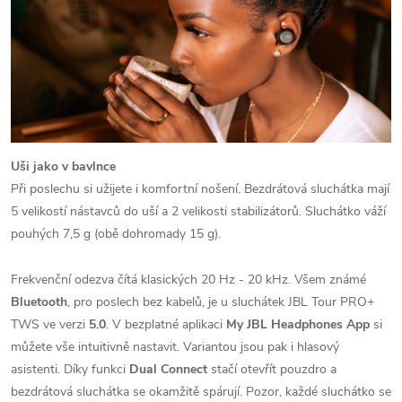
Uši jako v bavlnce
Při poslechu si užijete i komfortní nošení. Bezdrátová sluchátka mají
5 velikostí nástavců do uší a 2 velikosti stabilizátorů. Sluchátko váží
pouhých 7,5 g (obě dohromady 15 g).
Frekvenční odezva čítá klasických 20 Hz - 20 kHz. Všem známé
Bluetooth
, pro poslech bez kabelů, je u sluchátek JBL Tour PRO+
TWS ve verzi
5.0
. V bezplatné aplikaci
My JBL Headphones
App
si
můžete vše intuitivně nastavit. Variantou jsou pak i hlasový
asistenti. Díky funkci
Dual Connect
stačí otevřít pouzdro a
bezdrátová sluchátka se okamžitě spárují. Pozor, každé sluchátko se