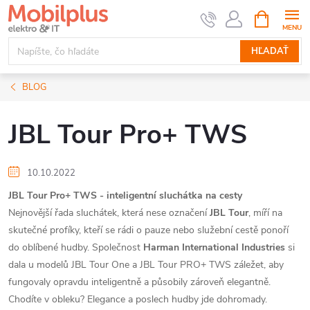
Prejsť
NÁKUPN
KOŠÍK
na
obsah
HĽADAŤ
BLOG
JBL Tour Pro+ TWS
10.10.2022
JBL Tour Pro+ TWS - inteligentní sluchátka na cesty
Nejnovější řada sluchátek, která nese označení
JBL Tour
, míří na
skutečné profíky, kteří se rádi o pauze nebo služební cestě ponoří
do oblíbené hudby. Společnost
Harman International Industries
si
dala u modelů JBL Tour One a JBL Tour PRO+ TWS záležet, aby
fungovaly opravdu inteligentně a působily zároveň elegantně.
Chodíte v obleku? Elegance a poslech hudby jde dohromady.