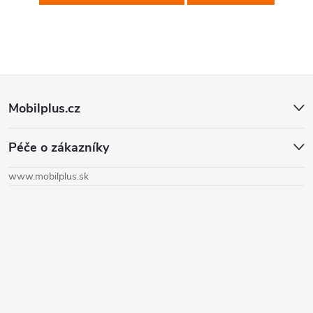
Z
Mobilplus.cz
á
Péče o zákazníky
p
www.mobilplus.sk
ä
t
i
e