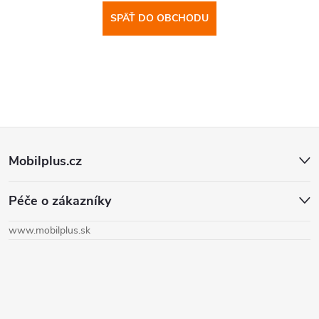
SPÄŤ DO OBCHODU
Z
Mobilplus.cz
á
Péče o zákazníky
p
www.mobilplus.sk
ä
t