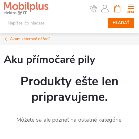
Prejsť
NÁKUPN
KOŠÍK
na
obsah
HĽADAŤ
Akumulátorové nářadí
Aku přímočaré pily
Produkty ešte len
pripravujeme.
Môžete sa ale pozrieť na ostatné kategórie.